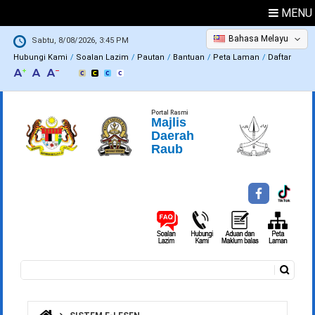
MENU
Bahasa Melayu
Sabtu, 8/08/2026, 3:45 PM
Hubungi Kami
Soalan Lazim
Pautan
Bantuan
Peta Laman
Daftar
Portal Rasmi
Majlis
Daerah
Raub
Carian
Borang carian