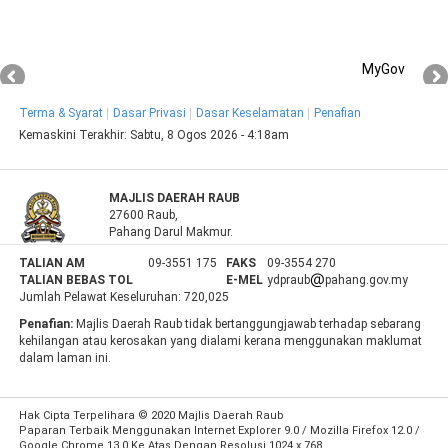
MyGov
Terma & Syarat
Dasar Privasi
Dasar Keselamatan
Penafian
Kemaskini Terakhir:
Sabtu, 8 Ogos 2026 - 4:18am
MAJLIS DAERAH RAUB
27600 Raub,
Pahang Darul Makmur.
TALIAN AM
09-3551 175
FAKS
09-3554 270
TALIAN BEBAS TOL
E-MEL
ydpraub
pahang.gov.my
Jumlah Pelawat Keseluruhan:
720,025
Penafian:
Majlis Daerah Raub tidak bertanggungjawab terhadap sebarang
kehilangan atau kerosakan yang dialami kerana menggunakan maklumat
dalam laman ini.
Hak Cipta Terpelihara © 2020 Majlis Daerah Raub
Paparan Terbaik Menggunakan Internet Explorer 9.0 / Mozilla Firefox 12.0 /
Google Chrome 13.0 Ke Atas Dengan Resolusi 1024 x 768