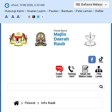
Bahasa Melayu
Ahad, 9/08/2026, 6:33 AM
Hubungi Kami
Soalan Lazim
Pautan
Bantuan
Peta Laman
Daftar
Portal Rasmi
Majlis
Daerah
Raub
Carian
Borang carian
Pelawat
Info Raub
Anda di sini