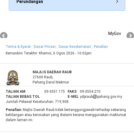
Perundangan
MyGov
Terma & Syarat
Dasar Privasi
Dasar Keselamatan
Penafian
Kemaskini Terakhir:
Khamis, 6 Ogos 2026 - 10:02pm
MAJLIS DAERAH RAUB
27600 Raub,
Pahang Darul Makmur.
TALIAN AM
09-3551 175
FAKS
09-3554 270
TALIAN BEBAS TOL
E-MEL
ydpraub
pahang.gov.my
Jumlah Pelawat Keseluruhan:
719,908
Penafian:
Majlis Daerah Raub tidak bertanggungjawab terhadap sebarang
kehilangan atau kerosakan yang dialami kerana menggunakan maklumat
dalam laman ini.