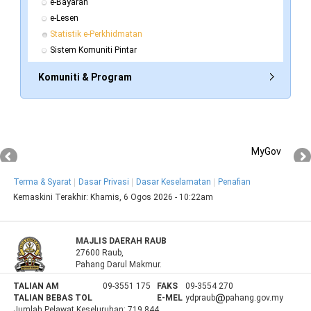
e-Bayaran
e-Lesen
Statistik e-Perkhidmatan
Sistem Komuniti Pintar
Komuniti & Program
MyGov
Terma & Syarat
Dasar Privasi
Dasar Keselamatan
Penafian
Kemaskini Terakhir:
Khamis, 6 Ogos 2026 - 10:22am
MAJLIS DAERAH RAUB
27600 Raub,
Pahang Darul Makmur.
TALIAN AM
09-3551 175
FAKS
09-3554 270
TALIAN BEBAS TOL
E-MEL
ydpraub
pahang.gov.my
Jumlah Pelawat Keseluruhan:
719,844