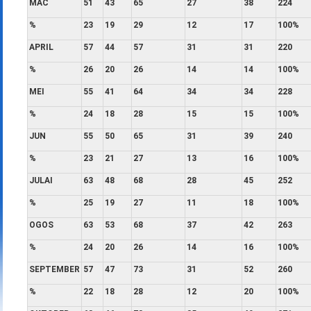
MAC
51
43
65
27
38
224
%
23
19
29
12
17
100%
APRIL
57
44
57
31
31
220
%
26
20
26
14
14
100%
MEI
55
41
64
34
34
228
%
24
18
28
15
15
100%
JUN
55
50
65
31
39
240
%
23
21
27
13
16
100%
JULAI
63
48
68
28
45
252
%
25
19
27
11
18
100%
OGOS
63
53
68
37
42
263
%
24
20
26
14
16
100%
SEPTEMBER
57
47
73
31
52
260
%
22
18
28
12
20
100%