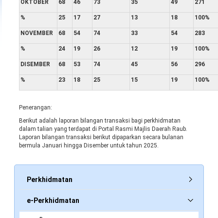
OKTOBER
68
46
73
35
49
271
%
25
17
27
13
18
100%
NOVEMBER
68
54
74
33
54
283
%
24
19
26
12
19
100%
DISEMBER
68
53
74
45
56
296
%
23
18
25
15
19
100%
Penerangan:
Berikut adalah laporan bilangan transaksi bagi perkhidmatan
dalam talian yang terdapat di Portal Rasmi Majlis Daerah Raub.
Laporan bilangan transaksi berikut dipaparkan secara bulanan
bermula Januari hingga Disember untuk tahun 2025.
Perkhidmatan
e-Perkhidmatan