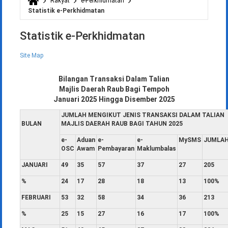
Rakyat
e-Perkhidmatan
Anda di sini
Statistik e-Perkhidmatan
Statistik e-Perkhidmatan
Site Map
Bilangan Transaksi Dalam Talian
Majlis Daerah Raub Bagi Tempoh
Januari 2025 Hingga Disember 2025
JUMLAH MENGIKUT JENIS TRANSAKSI DALAM TALIAN
BULAN
MAJLIS DAERAH RAUB BAGI TAHUN 2025
e-
Aduan
e-
e-
MySMS
JUMLA
OSC
Awam
Pembayaran
Maklumbalas
JANUARI
49
35
57
37
27
205
%
24
17
28
18
13
100%
FEBRUARI
53
32
58
34
36
213
%
25
15
27
16
17
100%