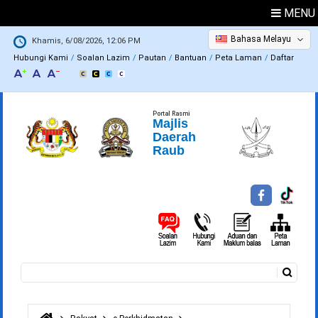
MENU
Bahasa Melayu
Khamis, 6/08/2026, 12:06 PM
Hubungi Kami
Soalan Lazim
Pautan
Bantuan
Peta Laman
Daftar
Portal Rasmi
Majlis
Daerah
Raub
Carian
Borang carian