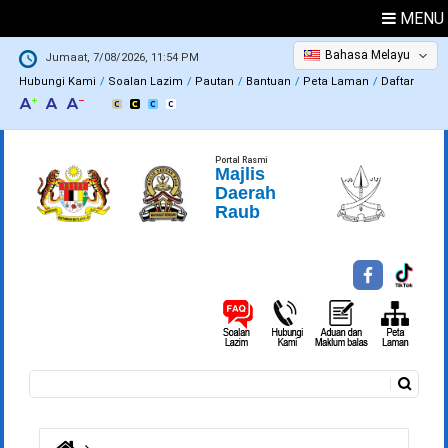
MENU
Bahasa Melayu
Jumaat, 7/08/2026, 11:54 PM
Hubungi Kami
Soalan Lazim
Pautan
Bantuan
Peta Laman
Daftar
Portal Rasmi
Majlis
Daerah
Raub
Carian
Borang carian