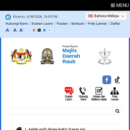
MENU
Bahasa Melayu
Khamis, 6/08/2026, 10:09 PM
Hubungi Kami
Soalan Lazim
Pautan
Bantuan
Peta Laman
Daftar
Portal Rasmi
Majlis
Daerah
Raub
Carian
Borang carian
kelab-golf-diraja-bukit-fraser.jpg